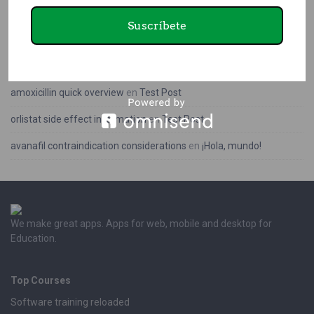
Suscríbete
augmentin vs amoxicillin benefits
en
¡Hola, mundo!
augmentin quick overview
en
¡Hola, mundo!
amoxicillin quick overview
en
Test Post
orlistat side effect information
en
Test Post
avanafil contraindication considerations
en
¡Hola, mundo!
We make great apps. Apps for web, mobile and desktop for
Education.
Top Courses
Software training reloaded