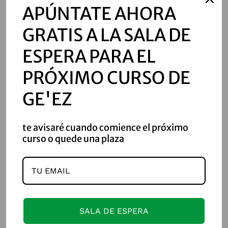
አምላኮሙ፡ዐመፃ፡ወጽልሑተ።
APÚNTATE AHORA
GRATIS A LA SALA DE
10
ወይከውን፡ይእተ፡ዕለተ፤ይቤ፡
ESPERA PARA EL
እግዚአብሔር፤ወይከውን፡ቃለ፡
PRÓXIMO CURSO DE
አውያት፡እምአናቅጽ፡ወእምእለ፡
GE'EZ
ይረግዙ፡ውውዓ፡እምውስጥ፡
te avisaré cuando comience el próximo
ወቀትል፡ዐቢይ፡በውስተ፡አውግር።
curso o quede una plaza
11
ብክዩ፡እለ፡ትነብሩ፡ውስተ፡
ቀትል፤እስመ፡ይመስሉ፡ኵሉ፡
SALA DE ESPERA
እሕዛበ፡ከነአን፡ተሠረዉ፡ኵሎሙ፡