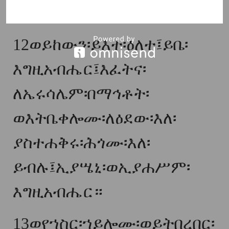
እለ፡ይትዔበዩ፡በወርቅ።
12
ወይከውን፡ይእተ፡ዕለተ፤ይቤ፡
እግዚአብሔር፤እፈትና፡
ለኤሩሳሌም፡በማኅቶት፡
ወእትቤቀሎሙ፡ለዕደው፡እለ፡
ያስተሐቅሩ፡ሕጎሙ፡እለ፡
ይብሉ፤ኢያሤኒ፡ወኢያሐሥም፡
እግዚአብሔር።
13
ወየኀስር፡ኀይሎሙ፡ወይትበረበር፡