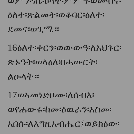
ወምንዳቤ፡ዕላተ፡ምምዓ፡ወሙስና፡
ዕለተ፡ጽልመት፡ወቆባር፡ዕለተ፡
ደመና፡ወጊሜ።
16
ዕለተ፡ቀርን፡ወውውዓ፡ለአህጉር፡
ጽኑዓት፡ወላዕለ፡በሓውርት፡
ልዑላት።
17
ወኣመነድቦሙ፡ለሰብእ፡
ወየሐውሩ፡ከመ፡ዕዉራን፡እስመ፡
አበሱ፡ለእግዚአብሔር፤ወይክዕው፡