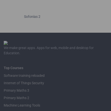
Sofonías 2
We make great apps. Apps for web, mobile and desktop for
Education.
Top Courses
Software training reloaded
Internet of Things Security
Primary Maths 3
Primary Maths 2
Machine Learning Tools