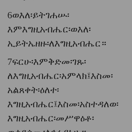
6
ወእለ፡ይትገሐሡ፡
እምእግዚአብሔር፡ወእለ፡
ኢይትኤዘዙ፡ለእግዚአብሔር።
7
ፍርሁ፡እምቅድመ፡ገጹ፡
ለእግዚአብሔር፡አምላክ፤እስመ፡
አልጸቀት፡ዕለተ፡
እግዚአብሔር፤እስመ፡አስተዳለወ፡
እግዚአብሔር፡መሥዋዕቶ፡