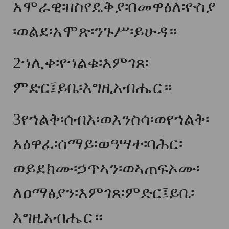
አሞራዊ፡ዘስየዴቅያ፡በመዋዕለ፡ዮስያ
፡ወልደ፡አሞጽ፡ንጉሥ፡ይሁዳ።
2
ኀሊቀ፡የኀልቁ፡እምገጸ፡
ምድር፤ይቤ፡እግዚአብሔር።
3
የኀልቅ፡ሰብእ፡ወእንስሳ፡ወየኀልቅ፡
አዕዋፈ፡ሰማይ፡ወዓሣተ፡ባሕር፡
ወይደክሙ፡ኃጥኣን፡ወኣጠፍኦሙ፡
ለዐማፅያን፡እምገጸ፡ምድር፤ይቤ፡
እግዚአብሔር።