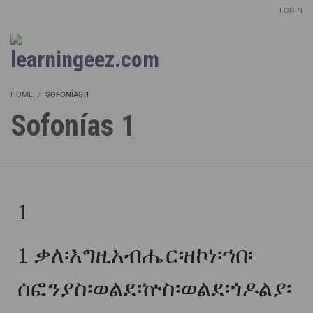
LOGIN
Setup Menus in Admin Panel
HOME
SOFONÍAS 1
Sofonías 1
1
1
ቃለ፡እግዚአብሔር፡ዘኮነ፡ኀበ፡
ሰፎንያስ፡ወልደ፡ኵስ፡ወልደ፡ጎዶልያ፡