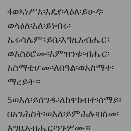
4
ወኣነሥእ፡እዴየ፡ላዕለ፡ይሁዳ፡
ወላዕለ፡እለ፡ይነብሩ፡
ኤሩሳሌም፤ይቤ፡እግዚአብሔር፤
ወእስዕሮሙ፡እምዝንቱ፡ብሔር፡
አስማቲሆሙ፡ለበዓል፡ወአስማተ፡
ማረይት።
5
ወእለ፡ይሰግዱ፡ለከዋክብተ፡ሰማይ፡
በአንሕስት፡ወእለ፡ይምሕሉ፡በስመ፡
እግዚአብሔር፡ንጉሦሙ።