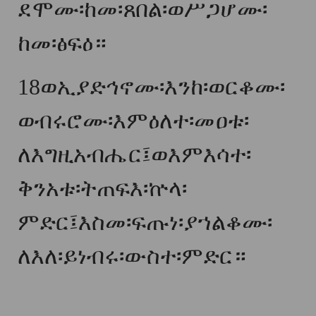
ደሞሙ፡ከመ፡ጸበል፡ወሥጋሆሙ፡
ከመ፡ፅፍዕ።
18
ወኢያድኅኖሙ፡እንከ፡ወርቆሙ፡
ወብሩሮሙ፡እምዕለተ፡መዐቱ፡
ለእግዚአብሔር፤ወእምእሳተ፡
ቅንአቱ፡ትጠፍእ፡ኵላ፡
ምድር፤እስመ፡ፍጡነ፡ያኀልቆሙ፡
ለእለ፡ይነብሩ፡ውስተ፡ምድር።