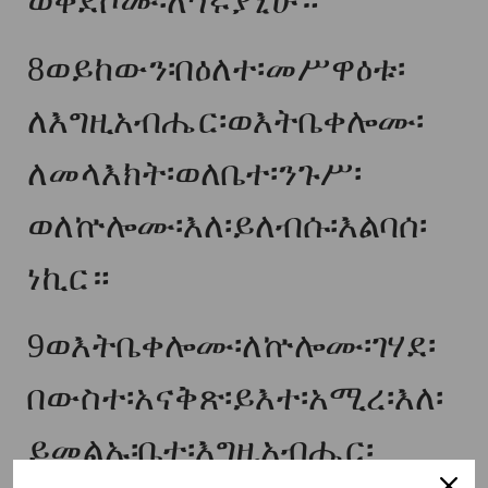
ወቀደሶሙ፡ለኅሩያኒሁ።
8
ወይከውን፡በዕለተ፡መሥዋዕቱ፡
ለእግዚአብሔር፡ወእትቤቀሎሙ፡
ለመላእክት፡ወለቤተ፡ንጉሥ፡
ወለኵሎሙ፡እለ፡ይለብሱ፡እልባሰ፡
ነኪር።
9
ወእትቤቀሎሙ፡ለኵሎሙ፡ገሃደ፡
በውስተ፡አናቅጽ፡ይእተ፡አሚረ፡እለ፡
ይመልኡ፡ቤተ፡እግዚአብሔር፡