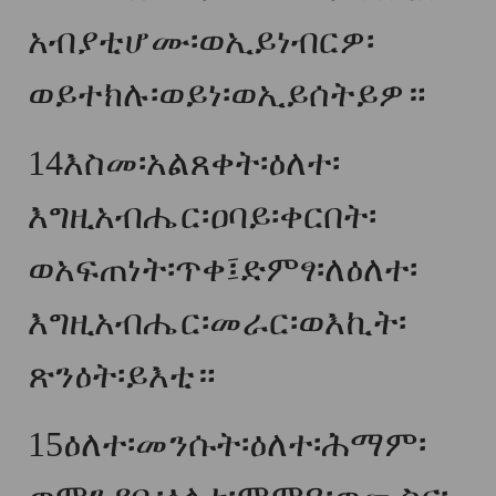
አብያቲሆሙ፡ወኢይነብርዎ፡
ወይተክሉ፡ወይነ፡ወኢይሰትይዎ።
14
እስመ፡አልጸቀት፡ዕለተ፡
እግዚአብሔር፡ዐባይ፡ቀርበት፡
ወአፍጠነት፡ጥቀ፤ድምፃ፡ለዕለተ፡
እግዚአብሔር፡መራር፡ወእኪት፡
ጽንዕት፡ይእቲ።
15
ዕለተ፡መንሱት፡ዕለተ፡ሕማም፡