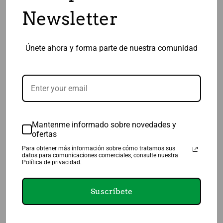
ENTRADAS RECIENTES
Newsletter
¡Hola, mundo!
Únete ahora y forma parte de nuestra comunidad
Hello world!
Test Post
COMENTARIOS RECIENTES
Mantenme informado sobre novedades y
ofertas
augmentin vs amoxicillin benefits
en
¡Hola, mundo!
Para obtener más información sobre cómo tratamos sus
augmentin quick overview
en
¡Hola, mundo!
datos para comunicaciones comerciales, consulte nuestra
Política de privacidad.
amoxicillin quick overview
en
Test Post
Suscríbete
orlistat side effect information
en
Test Post
avanafil contraindication considerations
en
¡Hola, mundo!