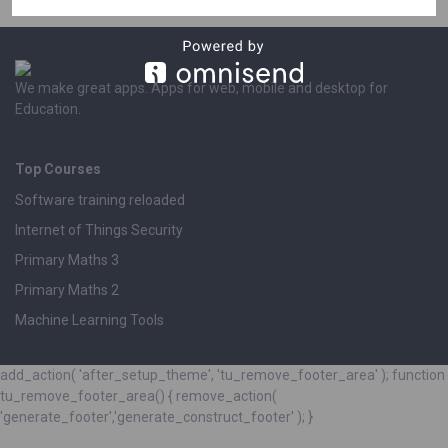
We make great apps. Apps for web, mobile and desktop for
Education.
Top Courses
Software training reloaded
Internet of Things Security
Primary Maths 3
Primary Maths 2
Machine Learning Tools
add_action( 'after_setup_theme', 'tu_remove_footer_area' ); function
tu_remove_footer_area() { remove_action(
'generate_footer','generate_construct_footer' ); }