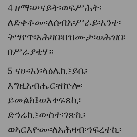
4
ዘማ፡ሠናይት፡ወፍሥሕት፡
ለድቀቶሙ፡ለሰብአ፡ሥራይ፡እንተ፡
ትሣየጥ፡አሕዛበ፡በዝሙታ፡ወሕዝበ፡
በሥራያቲሃ።
5
ናሁ፡አነ፡ላዕሌኪ፤ይቤ፡
እግዚአብሔር፡ዘኵሎ፡
ይመልክ፤ወእቀፍጸኪ፡
ድኅሬኪ፤ውስተ፡ገጽኪ፡
ወኣርእዮሙ፡ለአሕዛብ፡ኅፍረተኪ፡