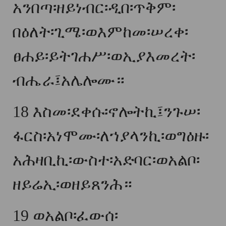
አንበጣ፡ዘይነብር፡ዲበ፡ጥቅም፡
በዕለት፡ጊሜ፡ወእምከመ፡ሠረቀ፡
ፀሐይ፡ይትገሐሥ፡ወኢያእመረት፡
ብሔራ፤አሌሎሙ።
18
እስመ፡ደቀሱ፡ኖሎትኪ፤ንጉሠ፡
ፋርስ፡አነሞሙ፡ለኀያላንኪ፡ወግዕዙ፡
አሕዛቢኪ፡ውስተ፡አድባር፡ወአልቦ፡
ዘይሬኢ፡ወዘይጸንሕ።
19
ወአልቦ፡ፈውሰ፡