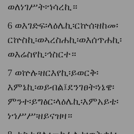
ወለነገሥት፡ኀሳረኪ።
6
ወእገድፍ፡ላዕሌኪ፡ርኵሰ፡ዘከመ፡
ርኵስኪ፡ወኣረስሐኪ፡ወእሰጥሐኪ፡
ወእሬስየኪ፡ኅስርተ።
7
ወኵሉ፡ዘርእየኪ፡ይወርቅ፡
እምኔኪ፡ወይብል፤ደንገፀት፡ነኔዌ፡
ምንተ፡ይግፅር፡ላዕሌኪ፡እምአይቴ፡
ነኀሥሥ፡ዘይናዝዛ።