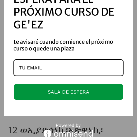
ወይፄውውዋ፡ወይወስድዋ፡
PRÓXIMO CURSO DE
ወይነጽኅዎሙ፡ለሕፃናቲሃ፡ውስተ፡
GE'EZ
ኵሉ፡ፍናዊሃ፡ወይትዓፀዉ፡ኵሎ፡
te avisaré cuando comience el próximo
ክብራ፡ወይሞቅሕዎሙ፡
curso o quede una plaza
ለመላእክቲሃ፡ለኵሎሙ።
11
ወአንቲኒ፡ትሰክሪ፡ወትከውኒ፡
SALA DE ESPERA
እቡደ፡ወተኀሥሢ፡ለኪ፡ዘይባልሐኪ፡
እምፀርኪ።
12
ወኢያድኅነኪ፡አጽዋኒኪ፡