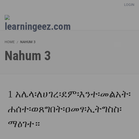
LOGIN
Setup Menus in Admin Panel
HOME
NAHUM 3
Nahum 3
1
አሌላ፡ለሀገረ፡ደም፡እንተ፡መልአት፡
ሐሰተ፡ወጸግበት፡ዐመፃ፡ኢትግስስ፡
ማዕገተ።