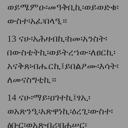
ወይሜምዑ፡መዓቅቢኪ፡ወይወድቁ፡
ውስተ፡አፈ፡በላዒ።
13
ናሁ፡አሕዛብኪ፡ከመ፡አንስት፡
በውስቴትኪ፡ወይትረኀው፡ለፀርኪ፡
አናቅጸ፡ብሔርኪ፤ይበልዖሙ፡እሳት፡
ለመናስግቲኪ።
14
ናሁ፡ማይ፡ዐገተኪ፤ፃኢ፡
ወአጽንዒ፡አጽዋነኪ፡ዕረጊ፡ውስተ፡
ፅቡር፡ወአጽብሪ፡በሐሠር፡