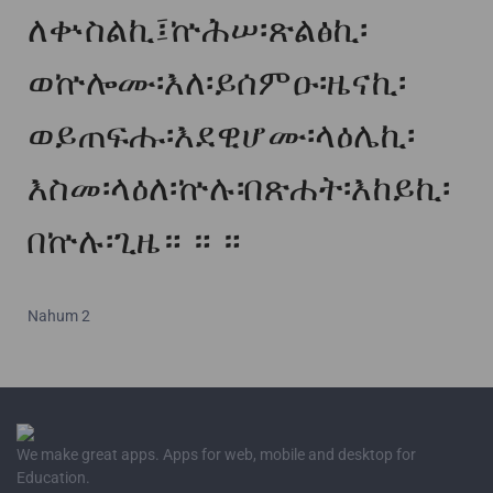
ለቍስልኪ፤ኵሕሠ፡ጽልፅኪ፡
ወኵሎሙ፡እለ፡ይሰምዑ፡ዜናኪ፡
ወይጠፍሑ፡እደዊሆሙ፡ላዕሌኪ፡
እስመ፡ላዕለ፡ኵሉ፡በጽሐት፡እከይኪ፡
በኵሉ፡ጊዜ።
።
።
Nahum 2
We make great apps. Apps for web, mobile and desktop for
Education.