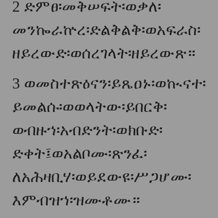
2
ድምፀ፡መቅሠፍት፡ወቃለ፡
መንኰራኵረ፡ድልቅልቅ፡ወአፍራስ፡
ዘይረውድ፡ወሰረገላት፡ዘይረውጽ።
3
ወመስተጽዕናን፡ይጼዐኑ፡ወኲናተ፡
ይመልሱ፡ወወላትው፡ይበርቅ፡
ወብዙኀ፡አብድንት፡ወክቡድ፡
ድቀት፤ወአልቦሙ፡ጽንፈ፡
ለአሕዛቢሃ፡ወይደውዩ፡ሥጋሆሙ፡
እምብዝኀ፡ዝሙቶሙ።