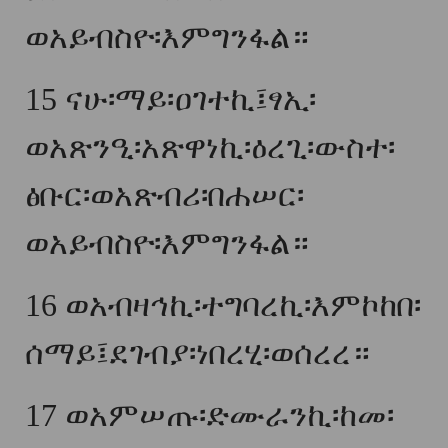
ወአይብስዮ፡እምግንፋል።
15
ናሁ፡ማይ፡ዐገተኪ፤ፃኢ፡
ወአጽንዒ፡አጽዋነኪ፡ዕረጊ፡ውስተ፡
ፅቡር፡ወአጽብሪ፡በሐሠር፡
ወአይብስዮ፡እምግንፋል።
16
ወአብዛኅኪ፡ተግባረኪ፡እምኮከበ፡
ሰማይ፤ደገብያ፡ነበረሂ፡ወሰረረ።
17
ወአምሠጡ፡ድሙራንኪ፡ከመ፡