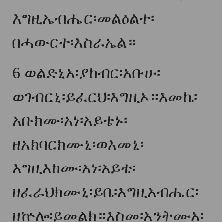
እግዚኤብሔር፡መልዕልተ፡
በሓውርተ፡እስራኤል።
6
ወልድኒአ፡ያከብር፡አቡሁ፡
ወገብርኒ፡ይፈርህ፡እግዚኦ።እመኬ፡
አቡክሙ፡አነ፡አይቴኑ፡
ዘአክባርክሙኒ፡ወእመኒ፡
እግዚእከሙ፡አነ፡አይቴ፡
ዘፈራህክሙኒ፡ይቤ፡እግዚአብሔር፡
ዘኵሎ፡ይመልክ።እስመ፡አንትሙአ፡