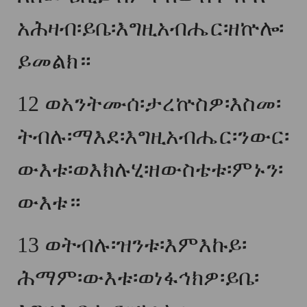
አሕዛብ፡ይቤ፡እግዚአብሔር፡ዘኵሎ፡
ይመልክ።
12
ወአንትሙሰ፡ታረኵስዎ፡እስመ፡
ትብሉ፡ማእደ፡እግዚአብሔር፡ንውር፡
ውእቱ፡ወእክሉሂ፡ዘውስቴቱ፡ምኑን፡
ውእቱ።
13
ወትብሉ፡ዝንቱ፡እምእኩይ፡
ሕማም፡ውእቱ፡ወነፋኅክዎ፡ይቤ፡