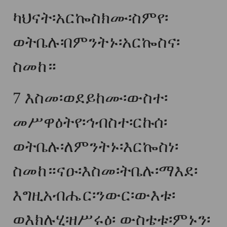
ካህናት፡አርኰስክሙ፡ስምየ፡
ወትቤሉ፡በምንትኑ፡አርኰስና፡
ስመከ።
7
እስመ፡ወደይከሙ፡ውስተ፡
መሥዋዕትየ፡ኅብስተ፡ርኩሰ፡
ወትቤሉ፡ለምንትኑ፡እርኰስነ፡
ስመከ።ናዑ፡እስመ፡ትቤሉ፡ማእደ፡
እግዚአብሔር፡ንውር፡ውእቱ፡
ወእክሉሂ፡ዘሥሩዕ፡ ውስቴቱ፡ምኑን፡