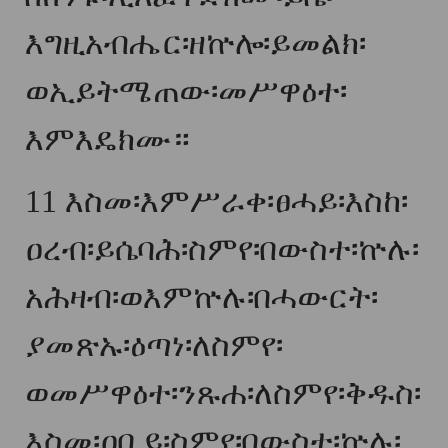
እግዚአብሔር፡ዘኵሎ፡ይመልክ፡
ወኢይትሜጠው፡መሥዋዕተ፡
እምእዴክሙ።
11
እስመ፡እምሥራቀ፡ፀሓይ፡እስከ፡
ዐረብ፡ይሴባሕ፡ስምየ፡በውስተ፡ኵሉ፡
አሕዛብ፡ወእምኵሉ፡በሓውርት፡
ያመጽኡ፡ዕጣነ፡ለስምየ፡
ወመሥዋዕተ፡ንጹሐ፡ለስምየ፡ቅዱስ፡
እስመ፡ዐቢይ፡ስምየ፡በውስተ፡ኵሉ፡