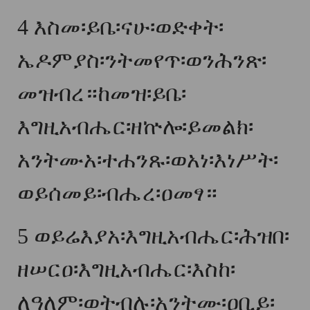
4
እስመ፡ይቤ፡ናሁ፡ወድቀት፡
ኤዶምያስ፡ንትመየጥ፡ወንሕንጽ፡
መዝብረ።ከመዝ፡ይቤ፡
እግዚአብሔር፡ዘኵሎ፡ይመልክ፡
አንትሙአ፡ተሐንጹ፡ወአነ፡እነሥት፡
ወይሰመይ፡ብሔረ፡ዐመፃ።
5
ወይሬእያአ፡እግዚአብሔር፡ሕዝበ፡
ዘሠርዐ፡እግዚአብሔር፡እስከ፡
ለዓለም፡ወትብሉ፡አንትሙ፡ዐቢይ፡