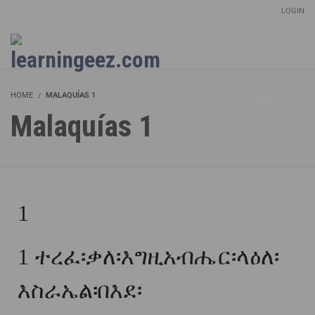
LOGIN
Setup Menus in Admin Panel
HOME
MALAQUÍAS 1
Malaquías 1
1
1
ተረፈ፡ቃለ፡እግዚአብሔር፡ላዕለ፡
እስራኤል፡በእደ፡