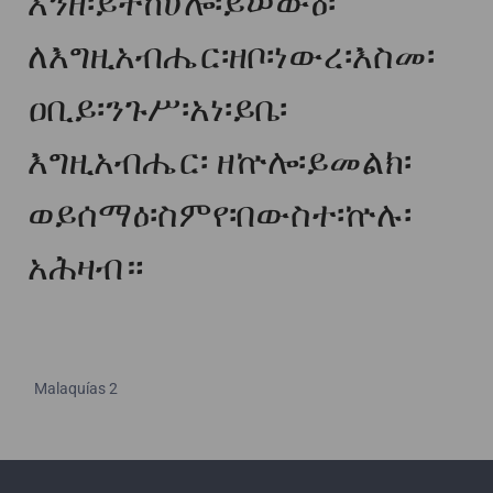
እንዘ፡ይትከሀሎ፡ይሠውዕ፡
ለእግዚአብሔር፡ዘቦ፡ነውረ፡እስመ፡
ዐቢይ፡ንጉሥ፡አነ፡ይቤ፡
እግዚአብሔር፡ ዘኵሎ፡ይመልክ፡
ወይሰማዕ፡ስምየ፡በውስተ፡ኵሉ፡
አሕዛብ።
Malaquías 2