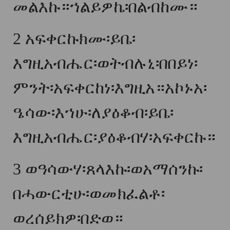
መልእኩ።ኀልይዎኬ፡በልብከሙ።
2
አፍቀርኩክሙ፡ይቤ፡
እግዚአብሔር፡ወትብሉኒ፡በበይነ፡
ምንት፡አፍቀርከነ፡እግዚአ።አኮኑአ፡
ዔሳው፡እኀሁ፡ለያዕቆብ፡ይቤ፡
እግዚአብሔር፡ያዕቆብሃ፡አፍቀርኩ።
3
ወዓሳውሃ፡ጸላእኩ፡ወአማሰንኩ፡
በሓውርቲሁ፡ወመክፈልቶ፡
ወረሰይክዎ፡በድወ።