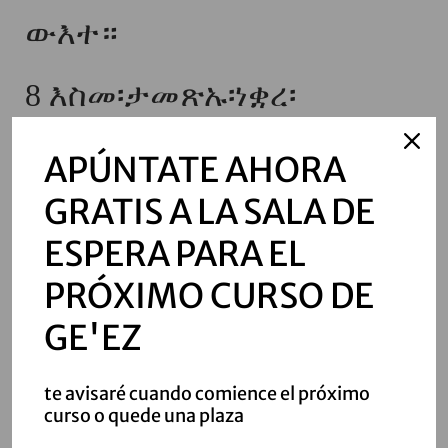
ውእተ።
8
እስመ፡ታመጽኡ፡ነቋረ፡
ለመሥዋዕትየ፡ወኢኮነ፡ሠናየ፡
APÚNTATE AHORA
ከማሁ፡ወእመሂ፡አምጻእክሙ፡
GRATIS A LA SALA DE
ሐንካሰ፡ወድውየ፡ኢኮነ፡ሠናየ፤ስዶ፡
ESPERA PARA EL
እስኩ፡ለመልአክከ፡ለእመ፡
PRÓXIMO CURSO DE
GE'EZ
ይትሜጠወከ፡ወለእመ፡ያደሉ፡
ለገጽከ፡ይቤ፡እግዚአብሔር፡ ዘኵሎ፡
te avisaré cuando comience el próximo
curso o quede una plaza
ይመልከ።