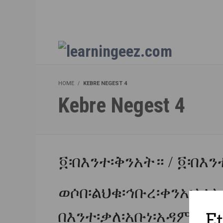
HOME
KEBRE NEGEST 4
Kebre Negest 4
፬፡በእንተ፡ቅንአት።
/
፬፡
በእን
ወሶበ፡ልህቁ፡ኅቡረ፡ቀንአ፡ላዕ
በእንተ፡ቃለ፡አቡነ፡አዳም፡ዘ
E