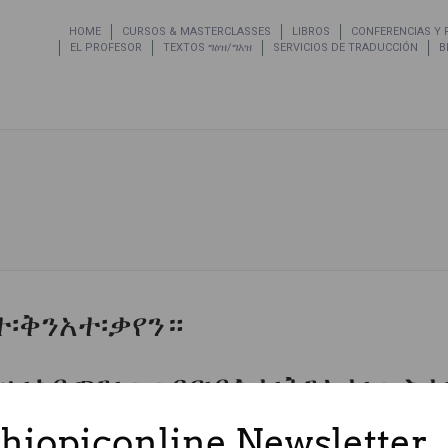
HOME
CURSOS & MASTERCLASSES
LIBROS
CONFERENCIAS Y
EL PROFESOR
TEXTOS ግዕዝ/ግእዝ
SERVICIOS DE TRADUCCIÓN
B
Setup Menus in Admin Pan
ተ፡ቅንአተ፡ቃየን።
ሌሁ፡ሰይጣን፡ወወደየ፡ይእተ፡ቅንአተ፡ውስተ፡
ይቤ፡ዝውእቱ፡ብሩሀ፡ገጽ፡ይኩን፡ወራሴ፡መን
thiopiconline Newsletter