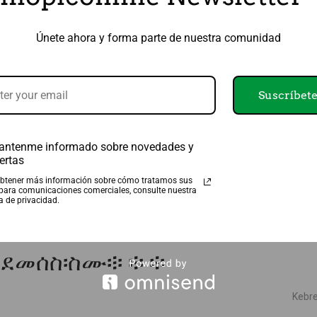
ንተ፡ተወልደት፡ምስለ፡ቃየን፡ወተውህበት፡ለ
Únete ahora y forma parte de nuestra comunidad
እዋ፡ለምድር፤ ወእንተ፡ተወልደትሰ፡ምስ
ቡሆሙ፡ወወሀቦሙ፤ወሣልስ፡ቅንአቱ፡በእን
Suscríbet
ዕተ ፡አቤል፡ወአስቆረረ፡መሥዋዕቶ፡ለቃ
ntenme informado sobre novedades y
ምቀዳሚ፡ተፈጥረ፡በቅንአተ፡ሰይጣን፡ላዕለ
ertas
btener más información sobre cómo tratamos sus
ምኑነ፡በኀበ፡አቡሁ፡ወበኀበ፡እግዚኡ።ወተ
para comunicaciones comerciales, consulte nuestra
ca de privacidad.
፡ወወሀበኒ፡ብርሃነ፡ገጽየ፡በንስሓ፡አቀርቦ
ደመሰስ፡ስሙ፨ ፨ ፨
Kebre