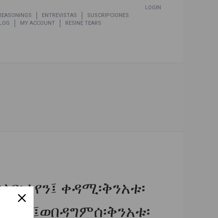
LOGIN
 REASONINGS
ENTREVISTAS
SUSCRIPCIONES
LOG
MY ACCOUNT
RESINE TEARS
el
ልበ፡ቃየን፤ ቀዳሚ፡ቅንአቱ፡
ግሥትየ፤ወበዳግምሰ፡ቅንአቱ፡