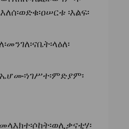
ለሰ፡ወድቁ፡ዐሠርቱ ፡እልፍ፡
፡መንገለ፡ናቤት፡ላዕለ፡
ኤሆሙ፡ነገሥተ፡ምድያም፡
መላእክተ፡ሶከት፡ወሊቃናቲሃ፡