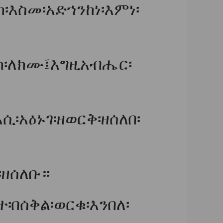
፡እስመ፡አድኀንከነ፡እምነ፡
ክ፡ለክሙ፤እግዚአብሔር፡
፡አዕኑገ፡ዘወርቅ፡ዘሰለበ፡
፡ዘሰለቡ።
፡በሰቅል፡ወርቁ፡እንበለ፡