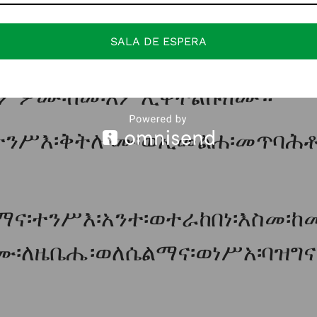
ንቱ፡ወከመ፡ርእየተ፡ገጸ፡ደቀ፡ነገሥት።
SALA DE ESPERA
ዊየ፡እሙንቱ፡ወደቂቀ፡እምየ፡ወመሐለ፡
ውክምዎሙ፡ከመ፡እምኢቀተልኩክሙ።
ተንሥእ፡ቅትሎሙ፡ወኢመልሐ፡መጥባሕቶ፡
ና፡ተንሥእ፡አንተ፡ወተራከበነ፡እስመ፡ከመ
፡ለዜቤሔ፡ወለሴልማና፡ወነሥአ፡ባዝግናተ