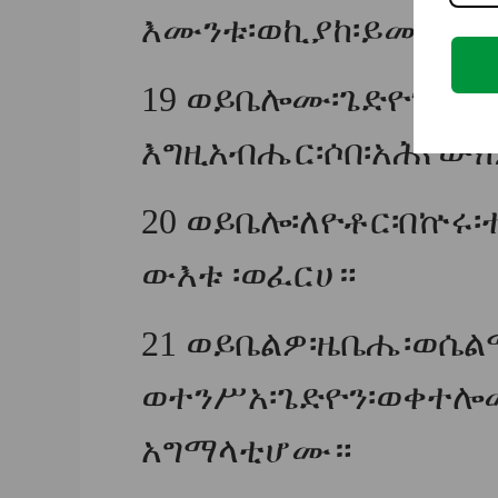
እሙንቱ፡ወኪያከ፡ይመስሉ፡እሙ
19
ወይቤሎሙ፡ጌድዮን፡አኀ
እግዚአብሔር፡ሶበ፡አሕየ
20
ወይቤሎ፡ለዮቶር፡በኵሩ፡
ውእቱ ፡ወፈርሀ።
21
ወይቤልዎ፡ዜቤሔ፡ወሴልማ
ወተንሥአ፡ጌድዮን፡ወቀተሎሙ
አግማላቲሆሙ።