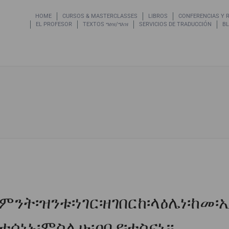
HOME
CURSOS & MASTERCLASSES
LIBROS
CONFERENCIAS Y 
EL PROFESOR
TEXTOS ግዕዝ/ግእዝ
SERVICIOS DE TRADUCCIÓN
B
Setup Menus in Admin Pane
ንት፡ዝንቱ፡ነገር፡ዘገበርከ፡ላዕሌነ፡ከመ፡
ነኑ፡ምስሌሁ፡ዐቢየ፡ተስናነ።