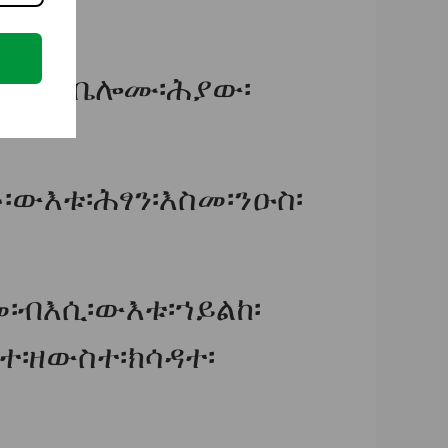
ሎሙ፡ወይቤሎሙ፡ሕያው፡
ውእቱ፡ሕፃን፡እስመ፡ንዑስ፡
፡ብእሲ፡ውእቱ፡ኀይልከ፡
፡ዘውስተ፡ክሳዳተ፡