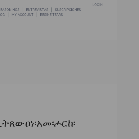
LOGIN
REASONINGS
ENTREVISTAS
SUSCRIPCIONES
LOG
MY ACCOUNT
RESINE TEARS
l
ኢትጸውዐነ፡አመ፡ሖርከ፡