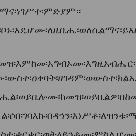
ማና፡ነገሥተ፡ምድያም።
፡ቦኑ፡እዴሆሙ፡ለዜቤሔ፡ወለሴልማና፡ይእዜ
ከመዝ፡እምከመ፡አግብኦሙ፡እግዚአብሔር
ሙ፡ውስተ፡ዐቀባት፡ዘገዳም፡ወውስተ፡ክል
ኑሔል፡ወይቤሎሙ፡ከመዝ፡ወይቤልዎ፡በከመ
፡ሶበ፡ገባእኩ፡በዳኅን፡እነሥቶ፡ለዝንቱ፡
ስተ፡ቀርቀር፡ወትዕይንቶሙ፡ምስሌሆሙ፡ወ