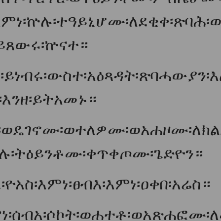
ምነ፡ኵሉ፡ተዓይኒሆሙ፡ለደቂቀ፡ጽባሕ፡ወእ
፡ይጸውሩ፡ኵናተ።
ለ፡ይነብሩ፡ውስተ፡አዕጻዳት፡ጽባሓውያን፡እለ
እንዘ፡ይትአመኑ።
፡ወዴገኖሙ፡ወተለዎሙ፡ወአሐዞሙ፡ለክል
ሉ፡ትዕይንቶሙ፡ቀጥቀጦሙ፡ጌድዮን።
ዮአስ፡እምነ፡ፀብእ፡እምነ፡ዐቀበ፡አሬስ።
ምነ፡ሰብአ፡ሶኮት፡ወሐተቶ፡ወአጽሐፎሙ፡ለ