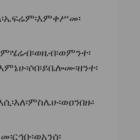
ለ፡ኤፍሬም፡እምቀሥመ፡
ም፡ሄሬብ፡ወዜብ፡ወምንተ፡
እምኔሁ፡ሶበ፡ይቤሎሙ፡ዘንተ፡
እሲ፡እለ፡ምስሌሁ፡ወዐንበዙ፡
መ፡ርኅቡ፡ወአንሰ፡