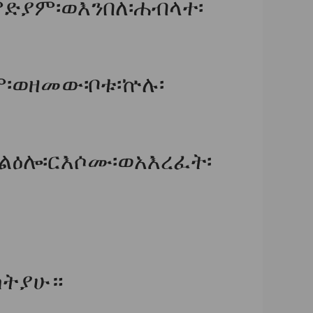
ምድያም፡ወእንበለ፡ሐብላተ፡
ም፡ወዘመው፡ቦቱ፡ኵሉ፡
ዕሎ፡ርእሶሙ፡ወአእረፈት፡
ስትያሁ።