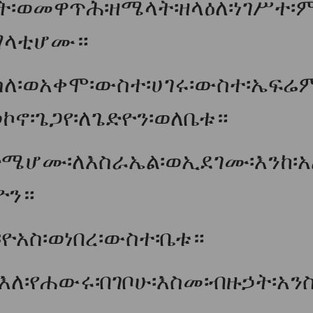
ት፡ወመዋጥሕ፡ዘሜላት፡ዘላዕለ፡ነገሥተ፡
ግማላቲሆሙ።
ስለ፡ወአቀሞ፡ውስተ፡ሀገሩ፡ውስተ፡ኤፍሬ
ኮኖ፡ጌጋየ፡ለጌድዮን፡ወለቤቱ።
ሜሆሙ፡ለእስራኤል፡ወኢደገሙ፡እንከ፡አል
ዮን።
ዮአስ፡ወነበረ፡ውስተ፡ቤቱ።
፡እለ፡የሐውሩ፡በገቦሁ፡እስመ፡ብዙኃት፡አን