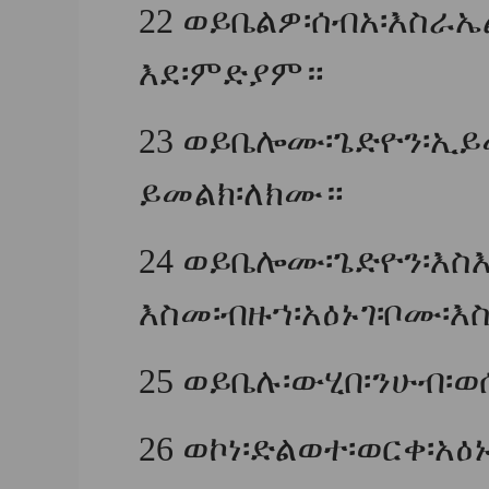
22
ወይቤልዎ፡ሰብአ፡እስራኤል
እደ፡ምድያም።
23
ወይቤሎሙ፡ጌድዮን፡ኢይመ
ይመልክ፡ለክሙ።
24
ወይቤሎሙ፡ጌድዮን፡እስእል
እስመ፡ብዙኀ፡አዕኑገ፡ቦሙ፡
25
ወይቤሉ፡ውሂበ፡ንሁብ፡ወሰ
26
ወኮነ፡ድልወተ፡ወርቀ፡አዕ