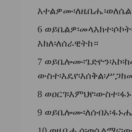
እተልዎሙ፡ለዜቤሔ፡ወለሴል
6
ወይቤልዎ፡መላእክተ፡ሶኮት
እክለ፡ለሰራዊትከ።
7
ወይቤሎሙ፡ጌድዮን፡አኮ፡
ውስተ፡እዴየ፡እሰቅል፡ሥጋክ
8
ወዐርገ፡እምህየ፡ውስተ፡ፋ
9
ወይቤሎሙ፡ለሰብአ፡ፋኑሔል
10
ወዜቤሔሰ፡ወሴልማና፡ው