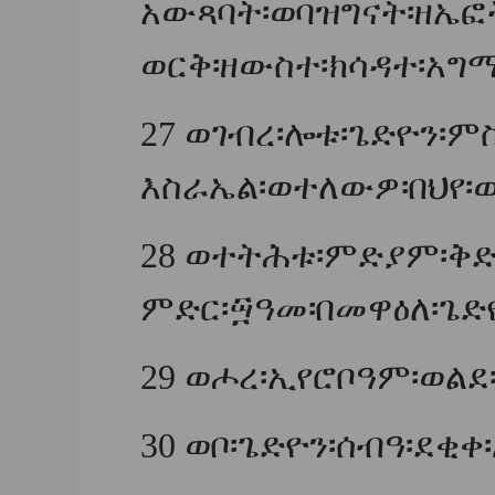
አውጻባት፡ወባዝግናት፡ዘኤፎ
ወርቅ፡ዘውስተ፡ክሳዳተ፡አ
27
ወገብረ፡ሎቱ፡ጌድዮን፡ም
እስራኤል፡ወተለውዎ፡በህየ፡ወ
28
ወተትሕቱ፡ምድያም፡ቅድ
ምድር፡፵ዓመ፡በመዋዕለ፡ጌድ
29
ወሖረ፡ኢየሮቦዓም፡ወልደ፡
30
ወቦ፡ጌድዮን፡ሰብዓ፡ደቂቀ