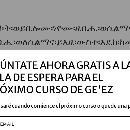
ሶኮት፡ወይቤሎሙ፡ነዮሙ፡ዜቤሔ፡ወሴልማና
ሔ፡ወለሴልማና፡ይእዜ፡ውስተ፡እዴከ፡ከመ፡
ÚNTATE AHORA GRATIS A L
ት፡ለሊቃናቲሆሙ፡ወለመላእክቲሆሙ፡ወሰ
LA DE ESPERA PARA EL
ወሰቀሎሙ፡ምስሌሆሙ፡ለሰብአ፡ሶኮት።
ÓXIMO CURSO DE GE'EZ
ሔል፡ወቀተሎሙ፡ለሰብአ፡ፋኑሔል፡ወለሀ
isaré cuando comience el próximo curso o quede una 
ልማና፡አይቴ፡ዕደው፡እለ፡ቀተልክሙ፡በታ