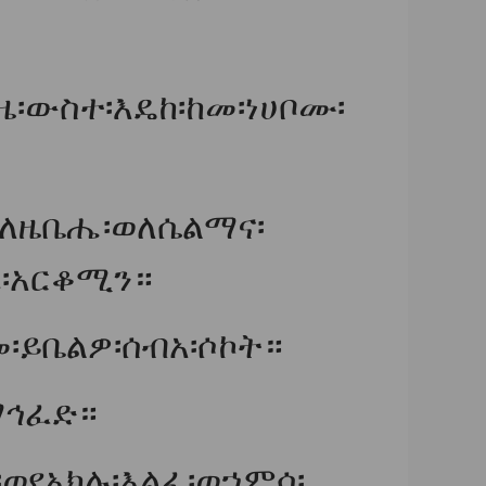
፡ውስተ፡እዴከ፡ከመ፡ነሀቦሙ፡
፡ለዜቤሔ፡ወለሴልማና፡
ኤ፡አርቆሚን።
፡ይቤልዎ፡ሰብአ፡ሶኮት።
ማኅፈድ።
የአክሉ፡እልፈ፡ወኀምሳ፡