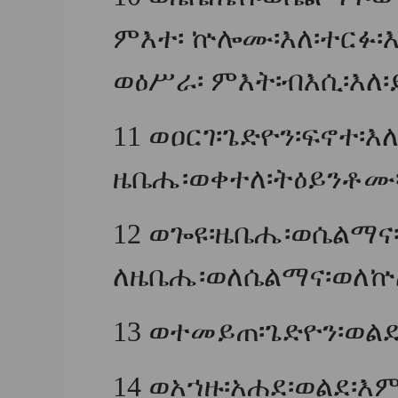
ምእተ፡ ኵሎሙ፡እለ፡ተርፉ፡እ
ወዕሥራ፡ ምእት፡ብእሲ፡እለ
11
ወዐርገ፡ጌድዮን፡ፍኖተ፡እ
ዜቤሔ፡ወቀተለ፡ትዕይንቶሙ፡
12
ወጐዩ፡ዜቤሔ፡ወሴልማና
ለዜቤሔ፡ወለሴልማና፡ወለኵ
13
ወተመይጠ፡ጌድዮን፡ወልደ፡
14
ወአኀዙ፡አሐደ፡ወልደ፡እ