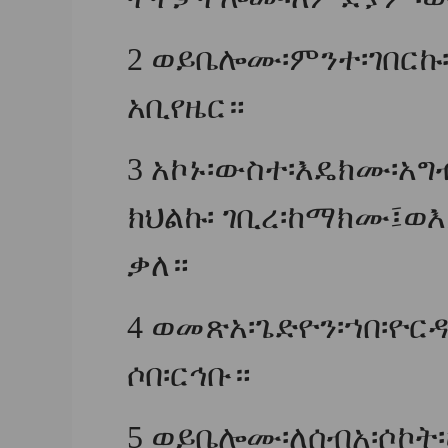
2
ወይቤሎሙ፡ምንተ፡ገበርኩ
አቢየዜር።
3
አኮኑ፡ውስተ፡እዴክሙ፡አ
ክህልኩ፡ ገቢረ፡ከማክሙ፤ወእ
ቃለ።
4
ወመጽአ፡ጌድዮን፡ኀበ፡ዮር
ሶበ፡ርኅቡ።
5
ወይቤሎሙ፡ለሰብአ፡ሶኮት፡