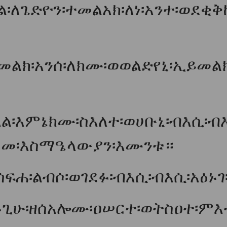
፡ለጌድዮን፡ተመልአክ፡ለነ፡አንተ፡ወደቂቅከ
ልክ፡አንሰ፡ለክሙ፡ወወልድየኒ፡ኢይመል
፡እምኔክሙ፡ስእለተ፡ወሀቡኒ፡ብእሲ፡ብእሲ
እስመ፡እስማዔላውያን፡እሙንቱ።
ፍሐ፡ልብሶ፡ወገደፉ፡ብእሲ፡ብእሲ፡አዕኑገ
ኑጊሁ፡ዘሰአሎሙ፡ዐሠርተ፡ወትስዐተ፡ምእተ