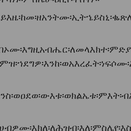
፡ይእዜ፡ከመ፡ዘአንትሙ፡ኢትኄይስኒ፡ቈጽ
ግብኦሙ፡እግዚአብሔር፡ለመላእክተ፡ምድያ
ምዝ፡ኀደግዎ፡እንከ፡ወአእረፈት፡ነፍሶሙ፡
ዳንስ፡ወዐደወ፡ውእቱ፡ወክልኤቱ፡ምእት፡ብ
ሀብዎሙ፡እክለ፡ለሕዝብ፡እለ፡ምስሌየ፡እስ