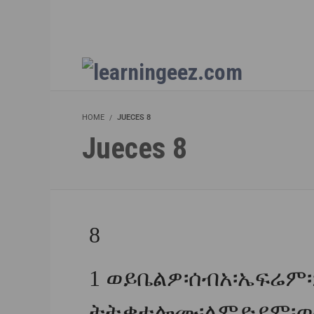
HOME
JUECES 8
Jueces 8
8
1
ወይቤልዎ፡ሰብአ፡ኤፍሬም፡ም
ትትቃተሎሙ፡ለምድያም፡ወተሳ