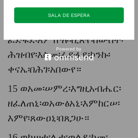
ወአመንዘዝክዎሙ።
SALA DE ESPERA
14
ወከበርኩ፡በውስተ፡አይሁድ፡
ፈድፋደ፡እምኵሉ፡ቢጽየ፡በውስተ፡
ሕዝብየ፡እስመ፡ፈድፋደ፡ኮንኩ፡
ቀናኤ፡በሕገ፡አበውየ።
15
ወአመ፡ሠምረ፡እግዚአብሔር፡
ዘፈለጠኒ፡ወአውፅአኒ፡እምከርሠ፡
እምየ፡ጸውዐኒ፡በጸጋሁ።
16
ወከሠተ፡ሊተ፡ወልዶ፡ከመ፡