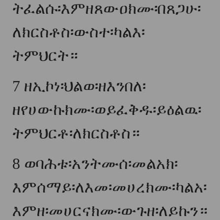
ትፈልሱ፡እምዘጸውዐክሙ፡በጸጋሁ፡
ለክርስቶስ፡ውስተ፡ካልእ፡
ትምህርት።
7
ዘኢኮነ፡ህልወ፡ዘእንበለ፡
ዘየሀውኩክሙ፡ወይፈቅዱ፡ይዕልዉ፡
ትምህርቶ፡ለክርስቶስ።
8
ወባሕቱ፡አንትሙሰ፡መልአክ፡
እምሰማይ፡ለእመ፡መሀረክሙ፡ካልአ፡
እምዘ፡መሀርናክሙ፡ውጉዘ፡ለይኩን።