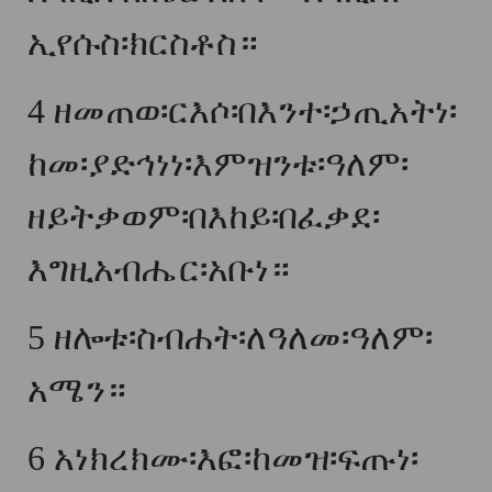
ኢየሱስ፡ክርስቶስ።
4
ዘመጠወ፡ርእሶ፡በእንተ፡ኃጢአትነ፡
ከመ፡ያድኅነነ፡እምዝንቱ፡ዓለም፡
ዘይትቃወም፡በእከይ፡በፈቃደ፡
እግዚአብሔር፡አቡነ።
5
ዘሎቱ፡ስብሐት፡ለዓለመ፡ዓለም፡
አሜን።
6
አነክረክሙ፡እፎ፡ከመዝ፡ፍጡነ፡